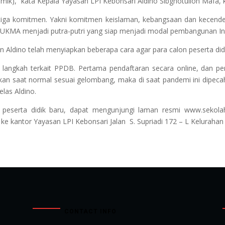
mik),” kata Kepala Yayasan LPI Kebonsari Aldino Sibghotulloh Mafa
iga komitmen. Yakni komitmen keislaman, kebangsaan dan kecende
 SUKMA menjadi putra-putri yang siap menjadi modal pembangunan In
 Aldino telah menyiapkan beberapa cara agar para calon peserta di
angkah terkait PPDB. Pertama pendaftaran secara online, dan pem
kan saat normal sesuai gelombang, maka di saat pandemi ini dipec
las Aldino.
n peserta didik baru, dapat mengunjungi laman resmi www.sekol
e kantor Yayasan LPI Kebonsari Jalan S. Supriadi 172 – L Keluraha
CONTACT INFO