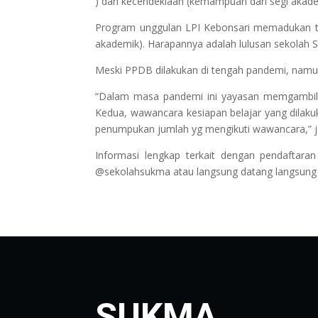
) dan kecendekiaan (kemampuan dari segi akade
Program unggulan LPI Kebonsari memadukan t
akademik). Harapannya adalah lulusan sekolah
Meski PPDB dilakukan di tengah pandemi, namun
“Dalam masa pandemi ini yayasan memgambil l
Kedua, wawancara kesiapan belajar yang dilaku
penumpukan jumlah yg mengikuti wawancara,” je
Informasi lengkap terkait dengan pendaftara
@sekolahsukma atau langsung datang langsung k
SUKMA