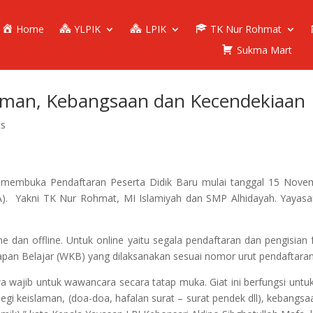
Home
YLPIK
LPIK
TK Nur Rohmat
Sukma Mart
aman, Kebangsaan dan Kecendekiaan
ts
 membuka Pendaftaran Peserta Didik Baru mulai tanggal 15 Nov
. Yakni TK Nur Rohmat, MI Islamiyah dan SMP Alhidayah. Yayasa
dan offline. Untuk online yaitu segala pendaftaran dan pengisian 
apan Belajar (WKB) yang dilaksanakan sesuai nomor urut pendaftaran
wa wajib untuk wawancara secara tatap muka. Giat ini berfungsi un
gi keislaman, (doa-doa, hafalan surat – surat pendek dll), kebangsa