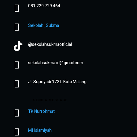

081 229 729 464

Sekolah_Sukma

@sekolahsukmaofficial

sekolahsukma.id@gmail.com

Jl. Supriyadi 172 L Kota Malang
SEND A MESSAGE

TK Nurrohmat

MI Islamiyah