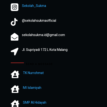

Sekolah_Sukma

@sekolahsukmaofficial
sekolahsukma.id@gmail.com

Jl. Supriyadi 172 L Kota Malang

SEND A MESSAGE

TK Nurrohmat

MI Islamiyah

SMP Al Hidayah