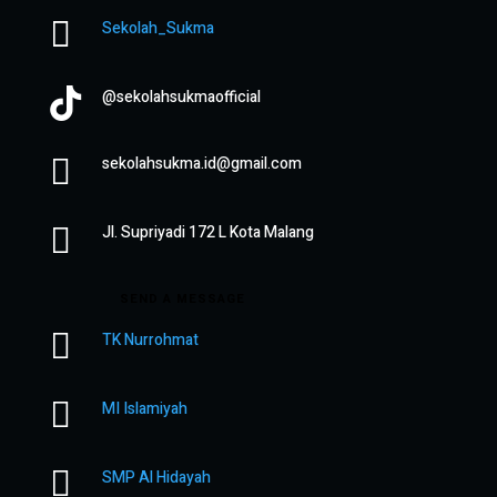

Sekolah_Sukma

@sekolahsukmaofficial

sekolahsukma.id@gmail.com

Jl. Supriyadi 172 L Kota Malang
SEND A MESSAGE

TK Nurrohmat

MI Islamiyah

SMP Al Hidayah