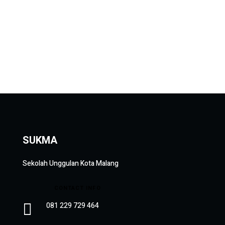
SUKMA
Sekolah Unggulan Kota Malang
CONTACT INFO

081 229 729 464