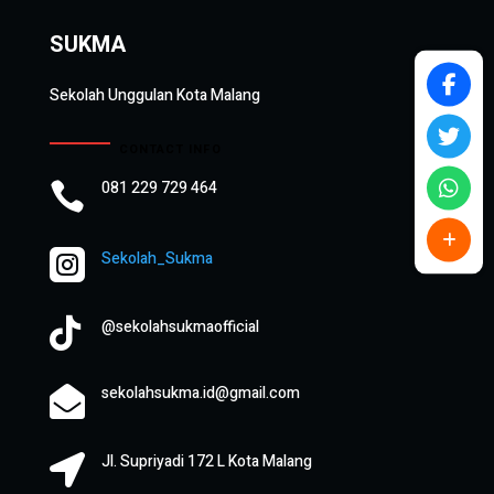
SUKMA
Sekolah Unggulan Kota Malang
CONTACT INFO
081 229 729 464


Sekolah_Sukma

@sekolahsukmaofficial
sekolahsukma.id@gmail.com

Jl. Supriyadi 172 L Kota Malang
