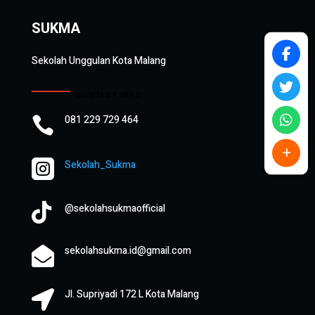
SUKMA
Sekolah Unggulan Kota Malang
CONTACT INFO
081 229 729 464


Sekolah_Sukma

@sekolahsukmaofficial
sekolahsukma.id@gmail.com

Jl. Supriyadi 172 L Kota Malang
