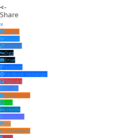
Share
Blogger
Bluesky
Delicious
Digg
Email
Facebook
Facebook messenger
Flipboard
Google
Hacker News
Line
LinkedIn
Mastodon
Mix
Odnoklassniki
PDF