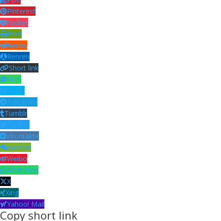
Pinterest
Pocket
Print
Reddit
Renren
Short link
SMS
Skype
Telegram
Tumblr
Twitter
VKontakte
wechat
Weibo
WhatsApp
X
Xing
Yahoo! Mail
Copy short link