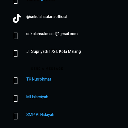


@sekolahsukmaofficial

sekolahsukma.id@gmail.com

Jl. Supriyadi 172 L Kota Malang
SEND A MESSAGE

TK Nurrohmat

MI Islamiyah

SMP Al Hidayah