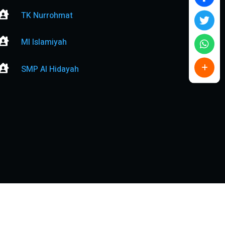

TK Nurrohmat

MI Islamiyah

SMP Al Hidayah