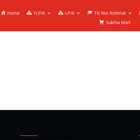
Home
YLPIK
LPIK
TK Nur Rohmat
Sukma Mart
CONTACT INFO