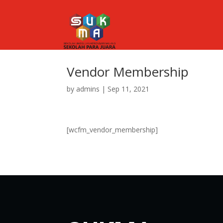
Vendor Membership
by
admins
|
Sep 11, 2021
[wcfm_vendor_membership]