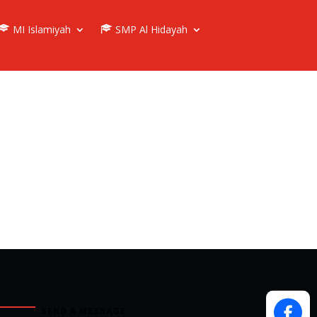
MI Islamiyah
SMP Al Hidayah
SEND A MESSAGE