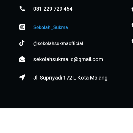
081 229 729 464


Sekolah_Sukma

@sekolahsukmaofficial
sekolahsukma.id@gmail.com

Jl. Supriyadi 172 L Kota Malang
